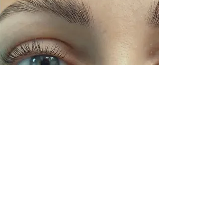
Wimpern- &
Augenbrauenlaminierung
mit Färben
90 min 190.- chf
Termin buchen