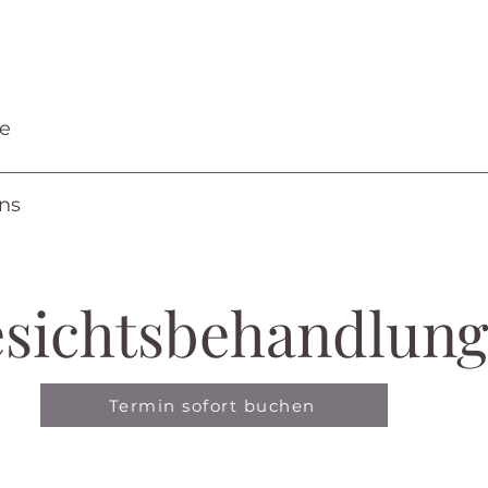
ge
ns
sichtsbehandlun
Termin sofort buchen